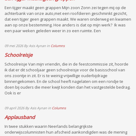
Een tijger maakt geen grappen Mijn zoon Zonn zei tegen mij op de
achterbank van onze auto,met een roofdieren geschminkt gezicht,
dat een tijger geen grappen maakt. We waren onderweg en kwamen
aan op onze bestemming. Hoe anders is dat op mijn werk? Ik was
een paar weken geleden weer in zo een ruimte. Een
09 mei 2026
By Asis Aynan
in
Columns
Schoolreisje
Schoolreisje Van mijn vriendin, die in de feestcommissie zit, hoorde
ik dat er dit schooljaar geen schoolreisje voor de basisschool van
ons zoontje in zit. Er is te weinig vrijwillige ouderbijdrage
binnengekomen. En de school heeft nagelaten om een rondje te
doen bij ouders die meer kwijt konden dan het vastgestelde bedrag.
Ook is er
09 april 2026
By Asis Aynan
in
Columns
Applausband
In twee stukken waarin Neerlands belangrijkste
onderwijscolumnisten hun afscheid aankondigden was de mening