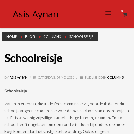
Asis Aynan
HOME
BLOG
COLUMNS
SCHOOLREISJE
Schoolreisje
BY
ASIS AYNAN
/
ZATERDAG, 09 MEI 2026
/
PUBLISHED IN
COLUMNS
Schoolreisje
V
an mijn vriendin, die in de feestcommissie zit, hoorde ik dat er dit
schooljaar geen
schoolreisje
voor de basisschool van ons zoontje in
zit. Er is te weinig vrijwillige ouderbijdrage binnengekomen. En de
school heeft nagelaten om een rondje te doen bij ouders die meer
kwijt konden
dan het vastgestelde bedrag
. Ook is er geen