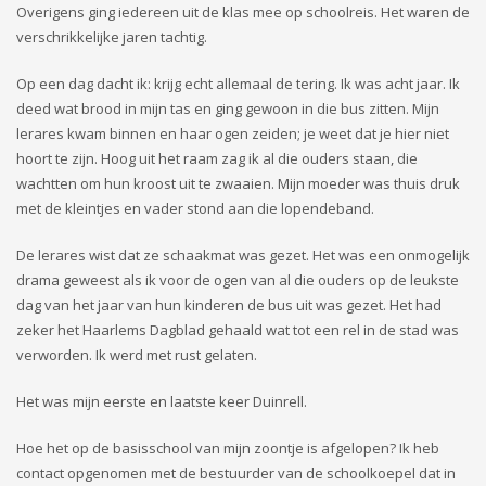
Overigens ging iedereen uit de klas mee op schoolreis. Het waren de
verschrikkelijke jaren tachtig.
Op een dag dacht ik
:
krijg echt allemaal de tering
. I
k was acht jaar. Ik
deed wat brood in mijn tas en ging gewoon in die bus zitten. Mijn
lerares kwam binnen en haar ogen zeiden; je weet dat je hier niet
hoort te zijn. Hoog uit het raam zag ik al die ouders staan
, die
wachtte
n
om hun kroost uit te zwaaien. Mijn moeder was thuis druk
met de kleintjes en vader stond aan
die
lopendeband.
De lerares wist dat ze schaakmat was gezet. Het was een onmogelijk
drama geweest als ik voor de ogen van al die ouders
op de leukste
dag van het jaar
van
hun
kinderen de bus uit was gezet. Het had
zeker
het
Haarlems Dagblad
gehaald wat
tot een rel in de stad
was
verworden
.
Ik werd met rust gelaten.
Het was mijn eerste en laatste keer Duinrell.
Hoe het op de basisschool van mijn zoontje is afgelopen? Ik heb
contact opgenomen met de bestuurder van de schoolkoepel da
t in