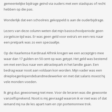
gemeentelijke bijdrage geïnd via ouders
met
een stadspas
of recht
hebben op die pas.
Wonderlijk dat een schoolreis gekoppeld is aan de ouderbijdrage.
Lezers van deze column weten dat mijn basisschoolperiode geen
zorgeloze tijd was. Er was geen geld voor extra’s en een reis naar
een pretpark was zo een
speciaaltje.
Op de Haarlemse Kardinaal Alfrink kregen
we
een
acceptgiro
mee
waar dan 17 gulden en 50 cent op
was getypt. Het geld was bestemd
om met
een
bus naar
een attractiepark in het land
te gaan. Een
bedrag waar nooit aan voldaan kon worden. Mijn vader
was een
drieploegen
lopendebandmedewerker
en
met dat salaris
moest
hij
vele monden
voeden.
Ik ging dus
gewoonweg
niet mee. Voor de leraren was d
ie gewoonte
vanzelfsprekend. Nooit is
mij
gevraagd waarom ik er niet was of dat
iemand mij na de les apart nam en zijn portemonnee trok.