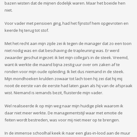
bazen wisten dat de mijnen dodelijk waren. Maar het boeide hen
niet.
Voor vader met pensioen ging, had het fijnstof hem opgevroten en
keerde hij terug tot stof.
Met het recht aan mijn zijde zei ik tegen de manager dat zo een toon
niet nodig was en dat beschaving de trapleuning was. Er werd
zwaarder geschut ingezet: ik liet mijn collega’s in de steek. Vreemd,
want ik werkte die maand bijna zestig uur over om zaken af te
ronden voor mijn oude opleiding. Ik liet dus niemand in de steek.
Mijn mondhoeken krulden zowaar tot lach toen hij zei dat hij mij
nooit de eerste van de eerste had laten gaan als hij van de afspraak
wist. Niemand is iemands bezit, fluisterde mijn vader.
Wel realiseerde ik op mijn weg naar mijn huidige plek waarom ik
daar niet meer werkte. De managementstijl waar met emotie de
feiten wordt bestreden, was voor mij niet meer op te brengen.
In de immense schoolhal keek ik naar een glas-in-lood aan de muur