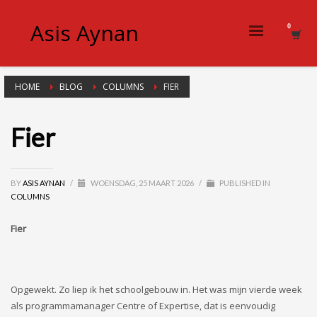
Asis Aynan
HOME
BLOG
COLUMNS
FIER
Fier
BY
ASIS AYNAN
/
WOENSDAG, 25 MAART 2026
/
PUBLISHED IN
COLUMNS
Fier
Opgewekt. Zo liep ik het schoolgebouw in. Het was mijn vierde week
als programmamanager Centre of Expertise, dat is eenvoudig