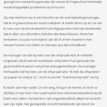
gezegd een netwerkorganisatie die vanuit de hogeschool meehelpt
maatschappelijke problemen op te lossen.
Op mijn telefoon las ik een bericht van de oud-opleidingsmanager,
dat ik nog twee klassen moest nakijken. Ik belde direct op en zei dat
ik ruim voor de kerstvakantie had afgesproken met mijn teamleider
dat ik alles zou afronden, behalve die twee klassen. Want het
tentamen zou pas na te kijken zijn als ik al een maand in mijn
nieuwe functie zou zitten en dat was qua tijd onhaalbaar.
De manager zei dat hij niets van die afspraak wist. Ik vertelde
nogmaals dat ik met de teamleider afspraken had gemaakt die
geaccordeerd waren vanuit het managementteam. De manager
herhaalde dat hij niets van de afspraak wist. “Ik heb de afspraken
op papier en mail je ze,” zei ik nu kortaf. “Dat boeit mij niet!” zei hij.
Ik dacht aan mijn vader. Zo ver weg, hoog in de hemel, en toch zo
dichtbij, in mijn hart. Hoe vaak had ik hem niet knarsetandend op de
bank zien zitten. Hij had door zijn ongeletterdheid altijd het onrecht
aan zijn zijde. Het gestapelde onrecht betekende zijn dood. De