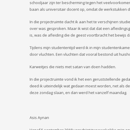
schooljaar zijn ter bescherming tegen het veelvoorkome
baan als universitair docent op, omdat de werkstukken di
In die projectruimte dacht ik aan het te verschijnen st
over was gesproken. Maar ik wist dat dat een afleidings
is, was de afleiding die de geest voortbracht het bewijs 
Tijdens mijn studententijd werd ik in mijn studentenkam
door vluchten. Een vluchten dat vooral bestond uit huisho
Karweitjes die niets met satan van doen hadden.
In die projectruimte vond ik het een geruststellende ged
deed ik uiteindelijk wat gedaan moest worden, net als d
deze zondag slaan, en dan werd het vanzelf maandag.
Asis Aynan