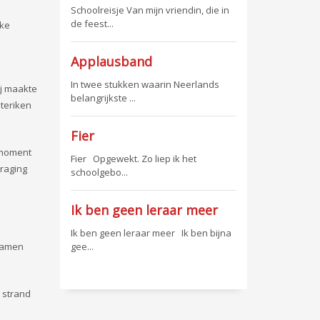
Schoolreisje Van mijn vriendin, die in
de feest...
kke
Applausband
In twee stukken waarin Neerlands
ij maakte
belangrijkste ...
hteriken
Fier
 moment
Fier Opgewekt. Zo liep ik het
traging
schoolgebo...
Ik ben geen leraar meer
Ik ben geen leraar meer Ik ben bijna
ntamen
gee...
t strand