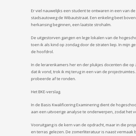
Er viel nauwelijks een student te ontwaren in een van
stadsautoweg de Wibautstraat. Een enkeling beet boven
herkansing beginnen, een laatste strohalm.
De uitgestorven gangen en lege lokalen van de hogescho
toen ik als kind op zondag door de straten liep. In mijn
de hoofdrol.
In de lerarenkamers her en der plukjes docenten die op
dat ik vond, trok ik mij terug in een van de projectruimt
probeerde af te ronden.
Het BKE-verslag.
In de Basis Kwalificering Examinering dient de hogeschoo
aan een uitvoerige analyse te onderwerpen, zodat het vo
Vooruitgang is de kern van de opdracht, maar in die proj
en terras gelezen. De zomerliteratuur is naast vermaak 