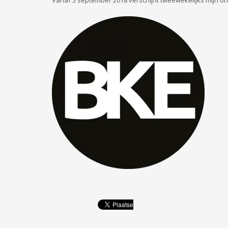
Vanaf 5 september 2018 verschijnt tweewekelijks mijn o