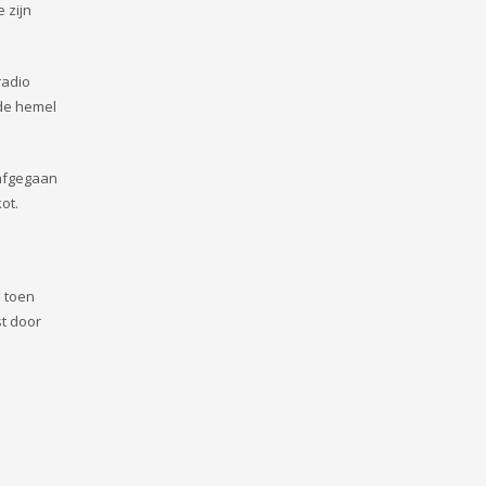
 zijn
radio
 de hemel
rafgegaan
ot.
n toen
st door