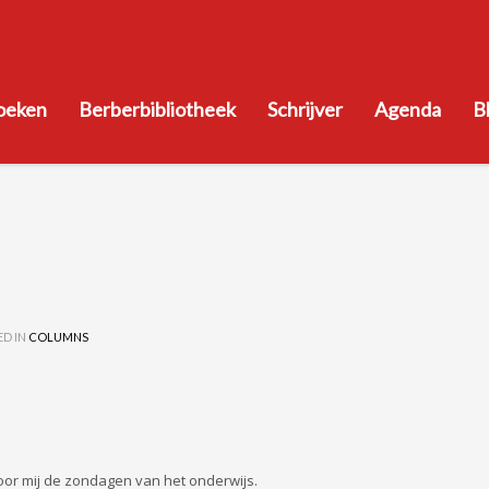
oeken
Berberbibliotheek
Schrijver
Agenda
B
ED IN
COLUMNS
voor mij de zondagen van het onderwijs.