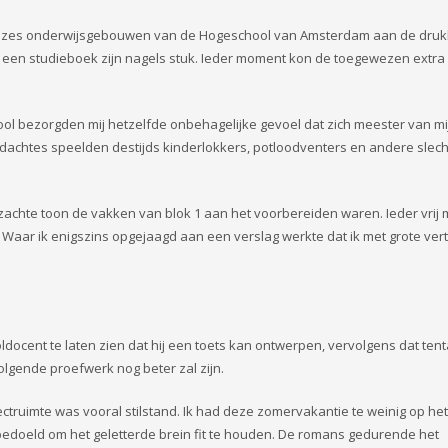
 de zes onderwijsgebouwen van de Hogeschool van Amsterdam aan de dru
 een studieboek zijn nagels stuk. Ieder moment kon de toegewezen extra
ol bezorgden mij hetzelfde onbehagelijke gevoel dat zich meester van m
 gedachtes speelden destijds kinderlokkers, potloodventers en andere slec
 zachte toon de vakken van blok 1 aan het voorbereiden waren. Ieder vrij
es. Waar ik enigszins opgejaagd aan een verslag werkte dat ik met grote ver
ldocent te laten zien dat hij een toets kan ontwerpen, vervolgens dat te
lgende proefwerk nog beter zal zijn.
ectruimte was vooral stilstand. Ik had deze zomervakantie te weinig op he
bedoeld om het geletterde brein fit te houden. De romans gedurende het