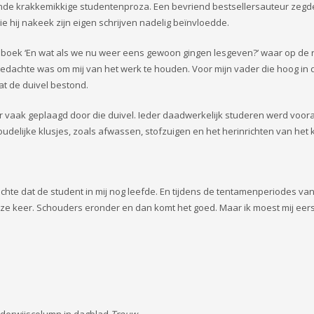
nde krakkemikkige studentenproza. Een bevriend bestsellersauteur zegde
e hij nakeek zijn eigen schrijven nadelig beïnvloedde.
udieboek ‘En wat als we nu weer eens gewoon gingen lesgeven?’ waar op de 
gedachte was om mij van het werk te houden. Voor mijn vader die hoog in
dat de duivel bestond.
er vaak geplaagd door die duivel. Ieder daadwerkelijk studeren werd voo
udelijke klusjes, zoals afwassen, stofzuigen en het herinrichten van het k
achte dat de student in mij nog leefde. En tijdens de tentamenperiodes va
eze keer. Schouders eronder en dan komt het goed. Maar ik moest mij eer