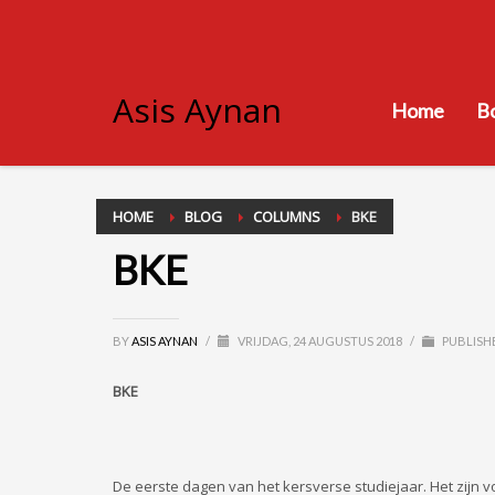
Asis Aynan
Home
B
HOME
BLOG
COLUMNS
BKE
BKE
BY
ASIS AYNAN
/
VRIJDAG, 24 AUGUSTUS 2018
/
PUBLISH
BKE
De eerste dagen van het kersverse studiejaar. Het zijn 