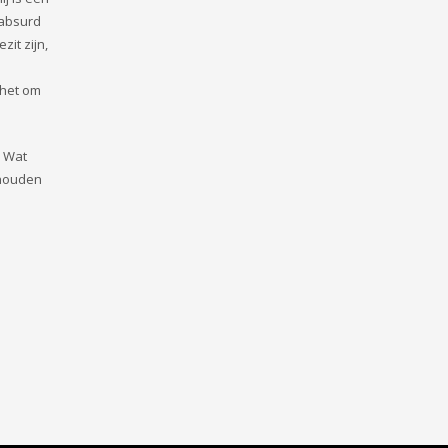
 absurd
it zijn,
 het om
. Wat
ehouden