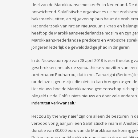
deel van de Marokkaanse moskeeën in Nederland. De dea
ontwrichtend. Salafistische organisaties uit het Arab
baksteenbiljetten, en zij geven op hun beurt de Arabier
Het onderzoek van Nrc en Nieuwsuur is knap en belangrijk
heeft op de Marokkaans-Nederlandse moslim en zijn gem
Marokkaans-Nederlandse predikers en Arabische sprek
jongeren letterlijk de gewelddadige jihad in dirigeren.
In de Nieuwsuurrepo van 28 april 2018 is een theoloog va
geschrokken, net als de sympathieke voorzitter van ee
achternaam Bouharrou, dat in het Tamazight (Berbers) 
tandeloze tijger te zijn, die niets in kan brengen tegen de
Het nieuws hoe de Marokkaanse gemeenschap zich op bes
oliegeld uit de Golf is niets nieuws en door vele anderen
indentiteit verkwanselt.
’
Het zou by the way naïef zijn om alleen de besturen in de
verbood vorig jaar juni een Salafistische imam in Amst
donatie van 30.000 euro van de Marokkaanse koning ge
De koning van een Marokko is een stevige despoot. Hij ge