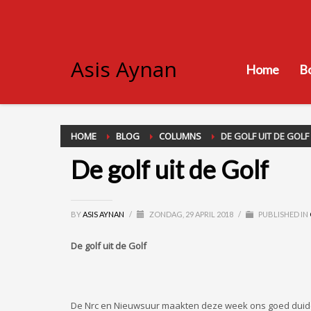
Asis Aynan
Home
B
HOME
BLOG
COLUMNS
DE GOLF UIT DE GOLF
De golf uit de Golf
BY
ASIS AYNAN
/
ZONDAG, 29 APRIL 2018
/
PUBLISHED IN
De golf uit de Golf
De Nrc en Nieuwsuur maakten deze week ons goed duidelij