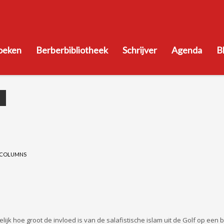
oeken
Berberbibliotheek
Schrijver
Agenda
B
COLUMNS
k hoe groot de invloed is van de salafistische islam uit de Golf op een b