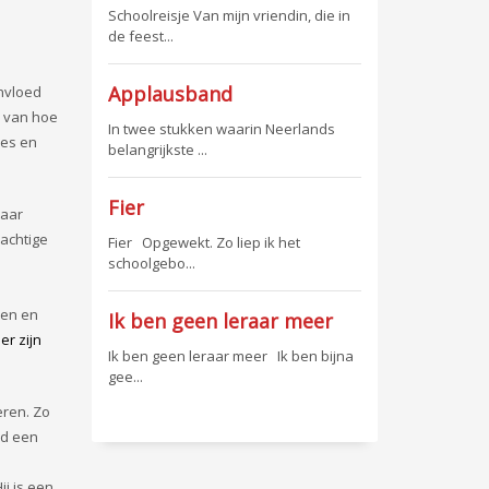
Schoolreisje Van mijn vriendin, die in
de feest...
Applausband
invloed
e van hoe
In twee stukken waarin Neerlands
jes en
belangrijkste ...
Fier
baar
achtige
Fier Opgewekt. Zo liep ik het
schoolgebo...
den en
Ik ben geen leraar meer
r zijn
Ik ben geen leraar meer Ik ben bijna
gee...
eren. Zo
ad een
ij is een