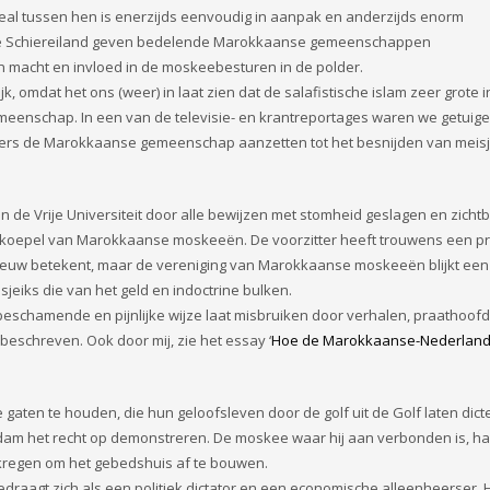
l tussen hen is enerzijds eenvoudig in aanpak en anderzijds enorm
ische Schiereiland geven bedelende Marokkaanse gemeenschappen
en macht en invloed in de moskeebesturen in de polder.
, omdat het ons (weer) in laat zien dat de salafistische islam zeer grote 
eenschap. In een van de televisie- en krantreportages waren we getuig
ers de Marokkaanse gemeenschap aanzetten tot het besnijden van meis
n de Vrije Universiteit door alle bewijzen met stomheid geslagen en zicht
n koepel van Marokkaanse moskeeën. De voorzitter heeft trouwens een pr
leeuw betekent, maar de vereniging van Marokkaanse moskeeën blijkt een
 sjeiks die van het geld en indoctrine bulken.
chamende en pijnlijke wijze laat misbruiken door verhalen, praathoof
 beschreven. Ook door mij, zie het essay ‘
Hoe de Marokkaanse-Nederlande
 gaten te houden, die hun geloofsleven door de golf uit de Golf laten dict
erdam het recht op demonstreren. De moskee waar hij aan verbonden is, h
kregen om het gebedshuis af te bouwen.
draagt zich als een politiek dictator en een economische alleenheerser. H