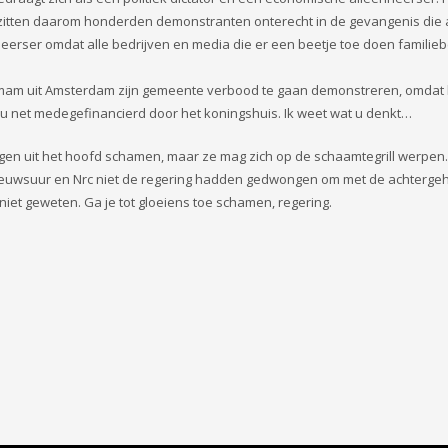
er zitten daarom honderden demonstranten onterecht in de gevangenis die
eerser omdat alle bedrijven en media die er een beetje toe doen familiebez
e imam uit Amsterdam zijn gemeente verbood te gaan demonstreren, omdat
nu net medegefinancierd door het koningshuis. Ik weet wat u denkt…
ogen uit het hoofd schamen, maar ze mag zich op de schaamtegrill werpen
n Nieuwsuur en Nrc niet de regering hadden gedwongen om met de achterg
iet geweten. Ga je tot gloeiens toe schamen, regering.