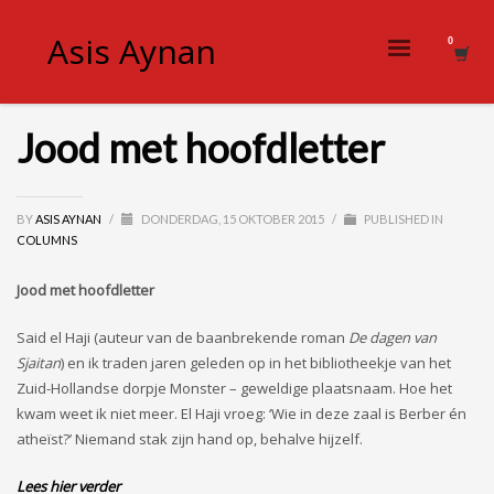
Asis Aynan
Jood met hoofdletter
BY
ASIS AYNAN
/
DONDERDAG, 15 OKTOBER 2015
/
PUBLISHED IN
COLUMNS
Jood met hoofdletter
Said el Haji (auteur van de baanbrekende roman
De dagen van
Sjaitan
) en ik traden jaren geleden op in het bibliotheekje van het
Zuid-Hollandse dorpje Monster – geweldige plaatsnaam. Hoe het
kwam weet ik niet meer. El Haji vroeg: ‘Wie in deze zaal is Berber én
atheïst?’ Niemand stak zijn hand op, behalve hijzelf.
Lees hier verder