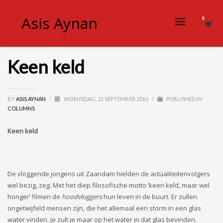
Asis Aynan
Keen keld
BY
ASIS AYNAN
/
WOENSDAG, 21 SEPTEMBER 2016
/
PUBLISHED IN
COLUMNS
Keen keld
De vloggende jongens uit Zaandam hielden de actualiteitenvolgers
wel bezig, zeg. Met het diep filosofische motto ‘keen keld, maar wel
honger’ filmen de
hoodvloggers
hun leven in de buurt. Er zullen
ongetwijfeld mensen zijn, die het allemaal een storm in een glas
water vinden. Je zult je maar op het water in dat glas bevinden.