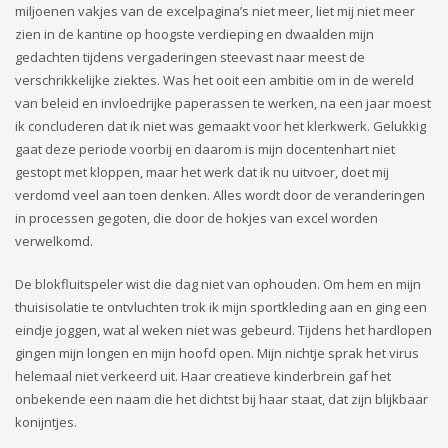
miljoenen vakjes van de excelpagina’s niet meer, liet mij niet meer
zien in de kantine op hoogste verdieping en dwaalden mijn
gedachten tijdens vergaderingen steevast naar meest de
verschrikkelijke ziektes. Was het ooit een ambitie om in de wereld
van beleid en invloedrijke paperassen te werken, na een jaar moest
ik concluderen dat ik niet was gemaakt voor het klerkwerk. Gelukkig
gaat deze periode voorbij en daarom is mijn docentenhart niet
gestopt met kloppen, maar het werk dat ik nu uitvoer, doet mij
verdomd veel aan toen denken. Alles wordt door de veranderingen
in processen gegoten, die door de hokjes van excel worden
verwelkomd.
De blokfluitspeler wist die dag niet van ophouden. Om hem en mijn
thuisisolatie te ontvluchten trok ik mijn sportkleding aan en ging een
eindje joggen, wat al weken niet was gebeurd. Tijdens het hardlopen
gingen mijn longen en mijn hoofd open. Mijn nichtje sprak het virus
helemaal niet verkeerd uit. Haar creatieve kinderbrein gaf het
onbekende een naam die het dichtst bij haar staat, dat zijn blijkbaar
konijntjes.