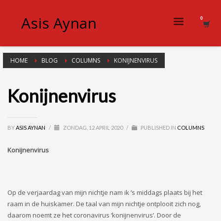
Asis Aynan
HOME
BLOG
COLUMNS
KONIJNENVIRUS
Konijnenvirus
BY
ASIS AYNAN
/
ZONDAG, 12 APRIL 2020
/
PUBLISHED IN
COLUMNS
Konijnenvirus
Op de verjaardag van mijn nichtje nam ik ’s middags plaats bij het
raam in de huiskamer. De taal van mijn nichtje ontplooit zich nog,
daarom noemt ze het coronavirus ‘konijnenvirus’. Door de