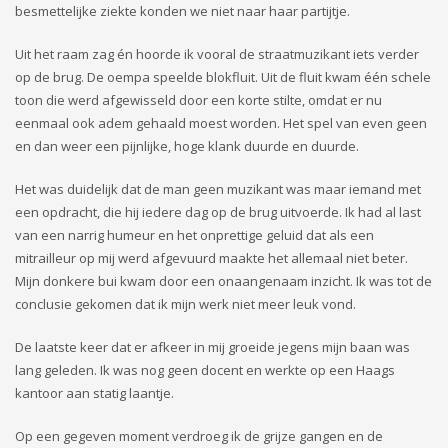
besmettelijke ziekte konden we niet naar haar partijtje.
Uit het raam zag én hoorde ik vooral de straatmuzikant iets verder
op de brug. De oempa speelde blokfluit. Uit de fluit kwam één schele
toon die werd afgewisseld door een korte stilte, omdat er nu
eenmaal ook adem gehaald moest worden. Het spel van even geen
en dan weer een pijnlijke, hoge klank duurde en duurde.
Het was duidelijk dat de man geen muzikant was maar iemand met
een opdracht, die hij iedere dag op de brug uitvoerde. Ik had al last
van een narrig humeur en het onprettige geluid dat als een
mitrailleur op mij werd afgevuurd maakte het allemaal niet beter.
Mijn donkere bui kwam door een onaangenaam inzicht. Ik was tot de
conclusie gekomen dat ik mijn werk niet meer leuk vond.
De laatste keer dat er afkeer in mij groeide jegens mijn baan was
lang geleden. Ik was nog geen docent en werkte op een Haags
kantoor aan statig laantje.
Op een gegeven moment verdroeg ik de grijze gangen en de