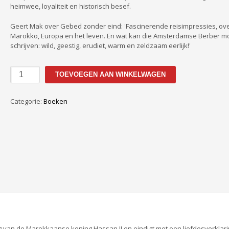
heimwee, loyaliteit en historisch besef.
Geert Mak over Gebed zonder eind: 'Fascinerende reisimpressies, ov
Marokko, Europa en het leven. En wat kan die Amsterdamse Berber m
schrijven: wild, geestig, erudiet, warm en zeldzaam eerlijk!'
Gebed
TOEVOEGEN AAN WINKELWAGEN
zonder
eind
aantal
Categorie:
Boeken
van de Marokkaanse koning Hassan II en eindigt met een liefdesverklar