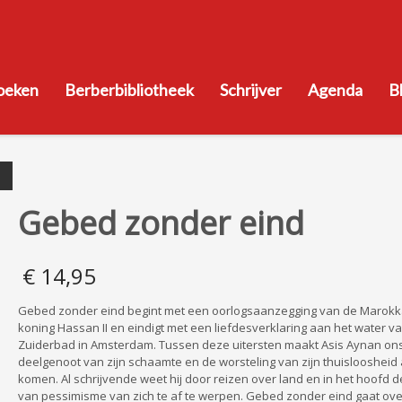
oeken
Berberbibliotheek
Schrijver
Agenda
B
Gebed zonder eind
€
14,95
Gebed zonder eind begint met een oorlogsaanzegging van de Marok
koning Hassan II en eindigt met een liefdesverklaring aan het water v
Zuiderbad in Amsterdam. Tussen deze uitersten maakt Asis Aynan on
deelgenoot van zijn schaamte en de worsteling van zijn thuisloosheid 
komen. Al schrijvende weet hij door reizen over land en in het hoofd 
van pessimisme van zich te af te werpen. Gebed zonder eind gaat ove