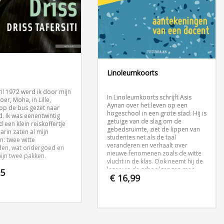
Linoleumkoorts
il 1972 werd ik door mijn
In Linoleumkoorts schrijft Asis
er, Moha, in Lille,
Aynan over het leven op een
, op de bus gezet naar
hogeschool in een grote stad. Hij is
. Ik was eenentwintig
getuige van de slag om de
ad een klein reiskoffertje
gebedsruimte, ziet de lippen van
arin zaten al mijn
studentes net als de taal
n: twee witte
veranderen en verhaalt over
en, wat ondergoed en
nieuwe fenomenen zoals de witte
ijn twee pakken.
vlucht in de klas. Ook neemt hij de
lezer via de schoolgangen mee
5
€
16,99
naar de kantine, de Beverwijkse
Bazaar en de literatuur.
Linoleumkoorts is het verslag van
een schooljaar, een verhelderende
bundel over taal en identiteit uit de
spannendste omgeving die we