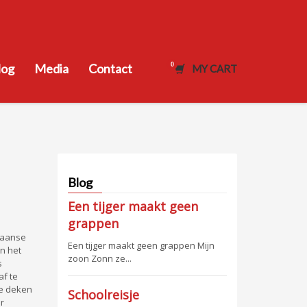
log
Media
Contact
MY CART
Blog
Een tijger maakt geen
grappen
kaanse
Een tijger maakt geen grappen Mijn
an het
zoon Zonn ze...
s
af te
de deken
Schoolreisje
r