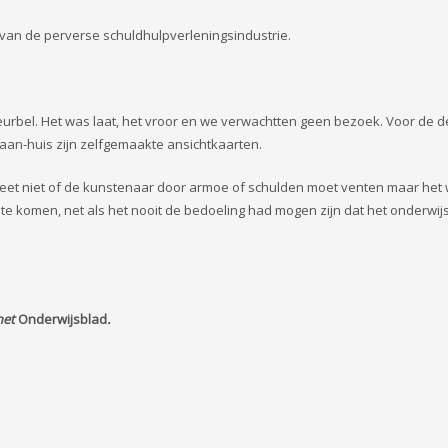
 van de perverse schuldhulpverleningsindustrie.
urbel. Het was laat, het vroor en we verwachtten geen bezoek. Voor de d
s-aan-huis zijn zelfgemaakte ansichtkaarten.
 Ik weet niet of de kunstenaar door armoe of schulden moet venten maar het
t te komen, net als het nooit de bedoeling had mogen zijn dat het onderwij
het
Onderwijsblad
.