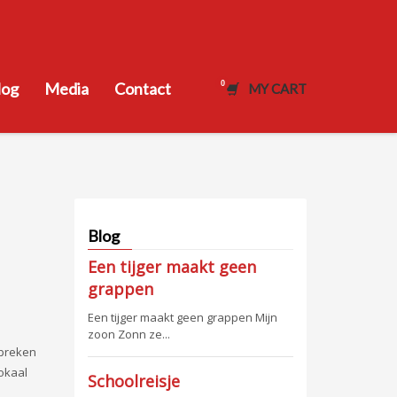
log
Media
Contact
MY CART
Blog
Een tijger maakt geen
grappen
Een tijger maakt geen grappen Mijn
zoon Zonn ze...
spreken
lokaal
Schoolreisje