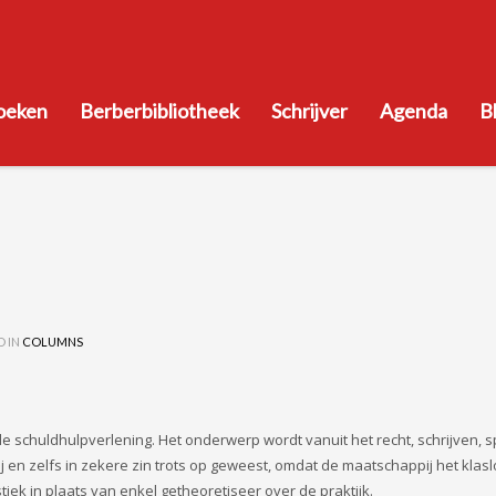
oeken
Berberbibliotheek
Schrijver
Agenda
B
D IN
COLUMNS
e schuldhulpverlening. Het onderwerp wordt vanuit het recht, schrijven, 
j en zelfs in zekere zin trots op geweest, omdat de maatschappij het klas
ek in plaats van enkel getheoretiseer over de praktijk.