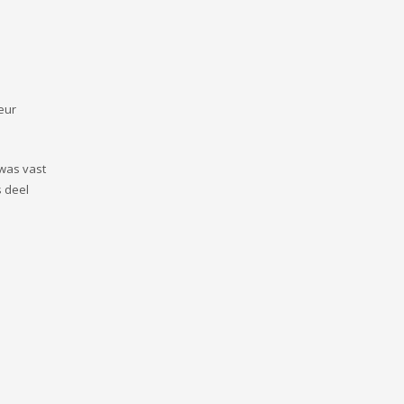
eur
 was vast
s deel