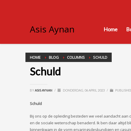
Asis Aynan
Home
B
HOME
BLOG
COLUMNS
SCHULD
Schuld
BY
ASIS AYNAN
/
DONDERDAG, 06 APRIL 2023
/
PUBLISHE
Schuld
Bij ons op de opleiding besteden we veel aandacht aan d
en de sociale wetenschap benaderd. Ik ben daar altijd bli
binnenkwam in de vorm ervaringsdeskundigen en casuïsti