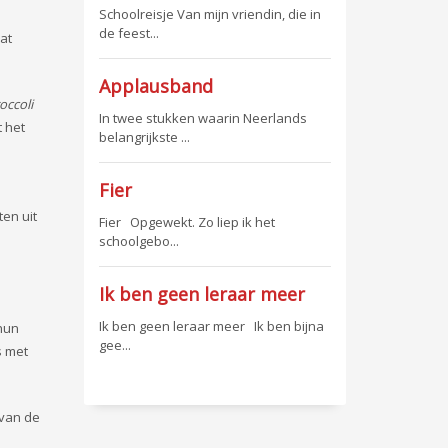
Schoolreisje Van mijn vriendin, die in
de feest...
at
Applausband
occoli
In twee stukken waarin Neerlands
 het
belangrijkste ...
Fier
en uit
Fier Opgewekt. Zo liep ik het
schoolgebo...
Ik ben geen leraar meer
Ik ben geen leraar meer Ik ben bijna
 hun
gee...
s met
 van de