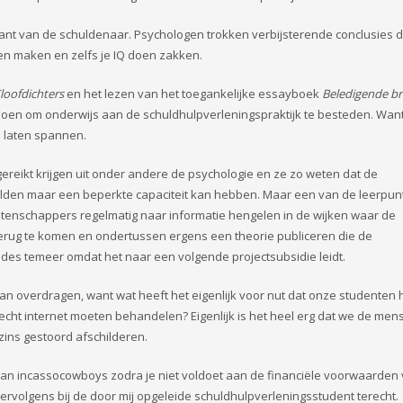
kant van de schuldenaar. Psychologen trokken verbijsterende conclusies d
en maken en zelfs je IQ doen zakken.
loofdichters
en het lezen van het toegankelijke essayboek
Beledigende br
 doen om onderwijs aan de schuldhulpverleningspraktijk te besteden. Want
n laten spannen.
gereikt krijgen uit onder andere de psychologie en ze zo weten dat de
lden maar een beperkte capaciteit kan hebben. Maar een van de leerpunt
etenschappers regelmatig naar informatie hengelen in de wijken waar de
erug te komen en ondertussen ergens een theorie publiceren die de
des temeer omdat het naar een volgende projectsubsidie leidt.
gaan overdragen, want wat heeft het eigenlijk voor nut dat onze studenten
lecht internet moeten behandelen? Eigenlijk is het heel erg dat we de men
szins gestoord afschilderen.
d aan incassocowboys zodra je niet voldoet aan de financiële voorwaarden
ervolgens bij de door mij opgeleide schuldhulpverleningsstudent terecht.