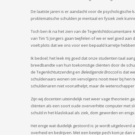
De laatste jaren is er aandacht voor de psychologische 
problematische schulden je mentaal en fysiek ziek kunn
Toch ben ik na het zien van de Tegenlichtdocumentaire
K
van Tim ‘S Jongers gaan twijfelen of we er wel goed aan
voelt plots dat we ons voor een bepaald karretje hebbe
Ik bedoel; het leek mij goed dat onze studenten taal aan
breedbandte van hun toekomstige cliënten door de schu
de Tegenlichtuitzending en
Beledigende Broccoli
is dat w
schuldenaars wonen om vervolgens nooit meer bij hen t
schuldenaren niet vooruithelpt, maar de wetenschapper 
Zijn wij docenten uiteindelijk niet weer vage theorieën 
cliënten als een soort oude oververhitte computer met s
schuld in het klaslokaal als ziek, dom geworden en enig
Het enige wat duidelijk gestoord is: je wordt uitgelever
overheid en bedrijven. Met een beetje pech kom je dan v