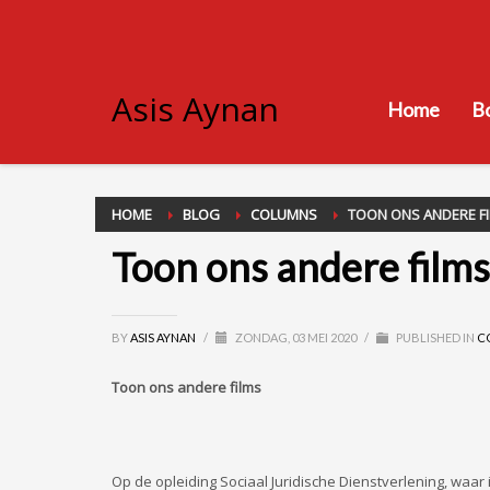
Asis Aynan
Home
B
HOME
BLOG
COLUMNS
TOON ONS ANDERE F
Toon ons andere films
BY
ASIS AYNAN
/
ZONDAG, 03 MEI 2020
/
PUBLISHED IN
C
Toon ons andere films
Op de opleiding Sociaal Juridische Dienstverlening, waar 