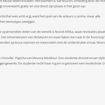
elkaar willen trouwen. Het wachten is dat Noura’s scheiding door de re
onverwacht gratie ‘en eist direct zijn plaats in het gezin op’.
ofia
(het was echt erg), want het spel van de acteurs is prima, maar alle
et stereotype uitstijgen.
e spannendste delen van de wereld is Noord-Afrika, waar revoluties plaa
ur, het omverwerpen van dictaturen en waar kijken we naar in de ‘bioscoop’
worden op boze mannen en meevoelen met de onderdrukte vrouw. Noord
 Cineville:
Papicha
van Mounia Meddour. Een studente droomt ervan stylis
gengewerkt. De studente recht haar rug en organiseert een modeshow. Da