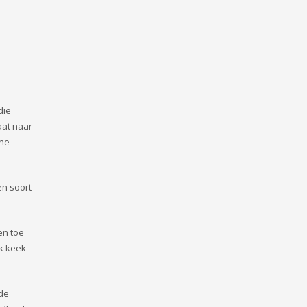
die
aat naar
The
en soort
en toe
k keek
de