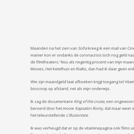
Maanden na het zien van
Sofia
kreeg ik een mail van Cin
manier kon er ondanks de coronacrisis toch nog geld naa
de filmtheaters.’ Nou als negentig procent van mijn maand
Movies, Het Ketelhuis en Rialto, dan had ik daar geen e
Wie zijn maandgeld laat afboeken krijgt toegang tot Vitam
bioscoop op afstand, net als mijn onderwijs.
Ik zag de documentaire
King of the cruise
, een ongewoon 
beroerd door het mooie
Kapsalon Romy
, dat maar weer 
het teleurstellende
L’illusioniste
.
Ik was verheugd dat er op de vitaminepagina ook films u