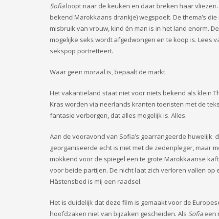
Sofia
loopt naar de keuken en daar breken haar vliezen. Z
bekend Marokkaans drankje) wegspoelt. De thema’s die 
misbruik van vrouw, kind én man is in het land enorm. D
mogelijke seks wordt afgedwongen en te koop is. Lees v
sekspop portretteert.
Waar geen moraal is, bepaalt de markt.
Het vakantieland staat niet voor niets bekend als klein 
Kras worden via neerlands kranten toeristen met de teks
fantasie verborgen, dat alles mogelijk is. Alles.
Aan de vooravond van Sofia’s gearrangeerde huwelijk dr
georganiseerde echt is niet met de zedenpleger, maar me
mokkend voor de spiegel een te grote Marokkaanse kafta
voor beide partijen. De nicht laat zich verloren vallen 
Hästensbed is mij een raadsel.
Het is duidelijk dat deze film is gemaakt voor de Europese
hoofdzaken niet van bijzaken gescheiden. Als
Sofia
een 