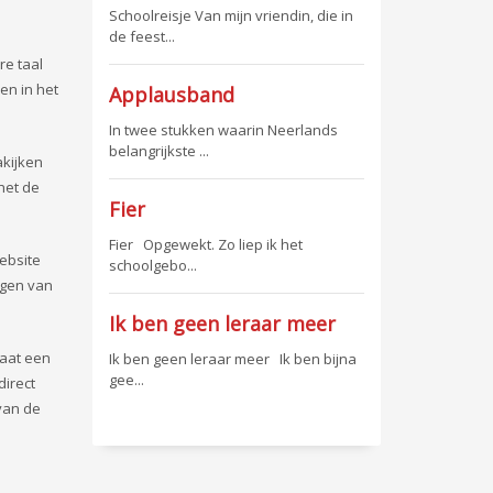
Schoolreisje Van mijn vriendin, die in
de feest...
re taal
en in het
Applausband
In twee stukken waarin Neerlands
belangrijkste ...
akijken
het de
Fier
Fier Opgewekt. Zo liep ik het
ebsite
schoolgebo...
agen van
Ik ben geen leraar meer
taat een
Ik ben geen leraar meer Ik ben bijna
gee...
direct
 van de