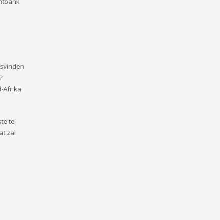
chtbank
tsvinden
?
-Afrika
te te
t zal