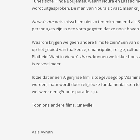
Tunesische Hinde Boujemaa, waarin Noura en Lassad met 
wordt uitgesproken. De man van Noura zit vast, maar krijgt 
Noura’s dream
is misschien niet zo tenenkrommend als
S
personages zijn in een vorm gegoten dat ze nooit boven h
Waarom krijgen we geen andere films te zien? Een van d
op het gebied van taalkeuze, emancipatie, religie, cultu
Platheid. Want in
Noura’s dream
kunnen we lekker boos 
is zo veel meer.
Ik zie dat er een Algerijnse film is toegevoegd op Vitamine
worden, maar wordt door religieuze fundamentalisten te
wel weer een gênante parade zijn.
Toon ons andere films, Cineville!
Asis Aynan