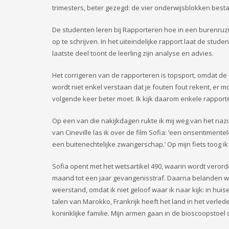
trimesters, beter gezegd: de vier onderwijsblokken besta
De studenten leren bij Rapporteren hoe in een burenruzi
op te schrijven. In het uiteindelijke rapport laat de stud
laatste deel toont de leerling zijn analyse en advies.
Het corrigeren van de rapporteren is topsport, omdat de 
wordt niet enkel verstaan dat je fouten fout rekent, er
volgende keer beter moet. Ik kijk daarom enkele rapport
Op een van die nakijkdagen rukte ik mij weg van het na
van Cineville las ik over de film Sofia: ‘een onsentime
een buitenechtelijke zwangerschap.’ Op mijn fiets toog i
Sofia opent met het wetsartikel 490, waarin wordt vero
maand tot een jaar gevangenisstraf. Daarna belanden we b
weerstand, omdat ik niet geloof waar ik naar kijk: in hui
talen van Marokko, Frankrijk heeft het land in het verle
koninklijke familie. Mijn armen gaan in de bioscoopstoel 