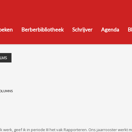
oeken
Berberbibliotheek
Schrijver
Agenda
B
ILMS
OLUMNS
ik werk, geef ik in periode III het vak Rapporteren. Ons jaarrooster werkt 