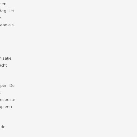
(een
dag. Het
e
aan als
nisatie
acht
ppen. De
t
et beste
 op een
t de