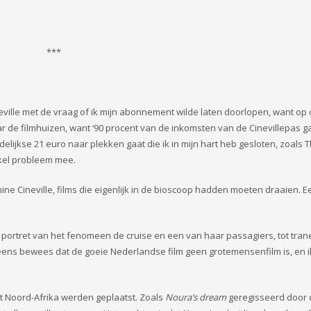
***
eville met de vraag of ik mijn abonnement wilde laten doorlopen, want op 
r de filmhuizen, want ‘90 procent van de inkomsten van de Cinevillepas g
elijkse 21 euro naar plekken gaat die ik in mijn hart heb gesloten, zoals 
nkel probleem mee.
ine Cineville, films die eigenlijk in de bioscoop hadden moeten draaien. E
portret van het fenomeen de cruise en een van haar passagiers, tot tran
eens bewees dat de goeie Nederlandse film geen grotemensenfilm is, en i
it Noord-Afrika werden geplaatst. Zoals
Noura’s dream
geregisseerd door 