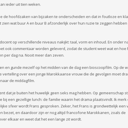
an ieder uit tien weken.
e de hoofdzaken van bijzaken te onderscheiden en dat in foutloze en kla
ent zien wat buur A en buur B afzonderlijk over hun ruzie te zeggen hebben 
docent op verschillende niveaus nakijkt: taal, vorm en inhoud. En onder n
 moet ook commentaar worden geleverd, zodat de student weet wat en hoe 
en per dag na. Nooit meer dan zeven.
zien en gunde mezelf op het midden van de dag een bioscoopfilm. Op de w
ntele vertelling over een jonge Marokkaanse vrouw die de gevolgen moet dr
k naar de middagfilm.
rdent dat je buiten het huwelijk geen seks mag hebben. Op gemeenschap s
ij een gezellige lunch: de familie waarin het drama plaatsvindt. Ik merk 
selijke sfeer wordt Frans gesproken. Zeker, het Frans is grondwettelijk een
den bezet, en daardoor zijn er nog altijd francofone Marokkanen, zoals de
over elkaar en weet dat het een lange zit wordt.