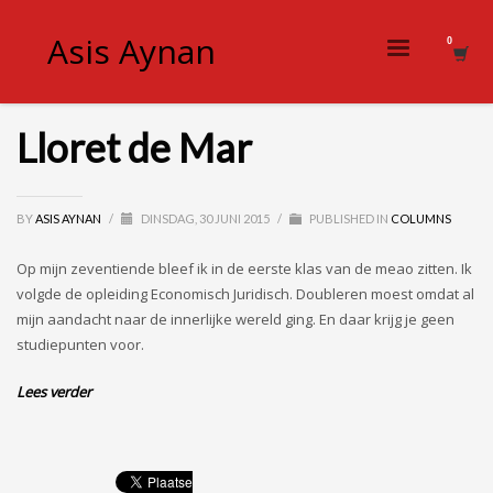
Asis Aynan
Lloret de Mar
BY
ASIS AYNAN
/
DINSDAG, 30 JUNI 2015
/
PUBLISHED IN
COLUMNS
Op mijn zeventiende bleef ik in de eerste klas van de meao zitten. Ik
volgde de opleiding Economisch Juridisch. Doubleren moest omdat al
mijn aandacht naar de innerlijke wereld ging. En daar krijg je geen
studiepunten voor.
Lees verder