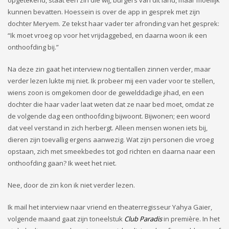
opgetekend, staat een zin die wij, burgers van dit land, maar moeilijk
kunnen bevatten. Hoessein is over de app in gesprek met zijn
dochter Meryem. Ze tekst haar vader ter afronding van het gesprek:
“Ik moet vroeg op voor het vrijdaggebed, en daarna woon ik een
onthoofding bij.”
Na deze zin gaat het interview nog tientallen zinnen verder, maar
verder lezen lukte mij niet. Ik probeer mij een vader voor te stellen,
wiens zoon is omgekomen door de gewelddadige jihad, en een
dochter die haar vader laat weten dat ze naar bed moet, omdat ze
de volgende dag een onthoofding bijwoont. Bijwonen; een woord
dat veel verstand in zich herbergt. Alleen mensen wonen iets bij,
dieren zijn toevallig ergens aanwezig. Wat zijn personen die vroeg
opstaan, zich met smeekbedes tot god richten en daarna naar een
onthoofding gaan? Ik weet het niet.
Nee, door de zin kon ik niet verder lezen.
Ik mail het interview naar vriend en theaterregisseur Yahya Gaier,
volgende maand gaat zijn toneelstuk
Club Paradis
in première. In het