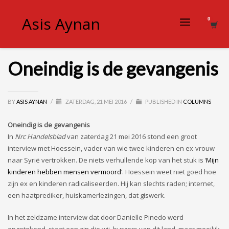
Asis Aynan
Oneindig is de gevangenis
BY
ASIS AYNAN
/
ZATERDAG, 21 MEI 2016
/
PUBLISHED IN
COLUMNS
Oneindig is de gevangenis
In
Nrc Handelsblad
van zaterdag 21 mei 2016 stond een groot
interview met Hoessein, vader van wie twee kinderen en ex-vrouw
naar Syrië vertrokken. De niets verhullende kop van het stuk is ‘
Mijn
kinderen hebben mensen vermoord
’. Hoessein weet niet goed hoe
zijn ex en kinderen radicaliseerden. Hij kan slechts raden; internet,
een haatprediker, huiskamerlezingen, dat giswerk.
In het zeldzame interview dat door Danielle Pinedo werd