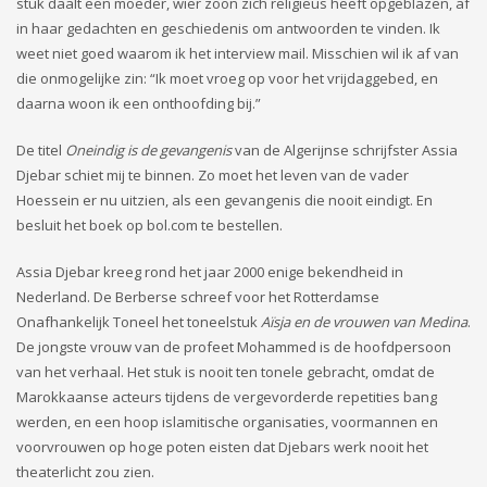
stuk daalt een moeder, wier zoon zich religieus heeft opgeblazen, af
in haar gedachten en geschiedenis om antwoorden te vinden. Ik
weet niet goed waarom ik het interview mail. Misschien wil ik af van
die onmogelijke zin: “Ik moet vroeg op voor het vrijdaggebed, en
daarna woon ik een onthoofding bij.”
De titel
Oneindig is de gevangenis
van de Algerijnse schrijfster Assia
Djebar schiet mij te binnen. Zo moet het leven van de vader
Hoessein er nu uitzien, als een gevangenis die nooit eindigt. En
besluit het boek op bol.com te bestellen.
Assia Djebar kreeg rond het jaar 2000 enige bekendheid in
Nederland. De Berberse schreef voor het Rotterdamse
Onafhankelijk Toneel het toneelstuk
Aïsja en de vrouwen van Medina
.
De jongste vrouw van de profeet Mohammed is de hoofdpersoon
van het verhaal. Het stuk is nooit ten tonele gebracht, omdat de
Marokkaanse acteurs tijdens de vergevorderde repetities bang
werden, en een hoop islamitische organisaties, voormannen en
voorvrouwen op hoge poten eisten dat Djebars werk nooit het
theaterlicht zou zien.