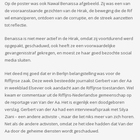
Op de poster was ook Nawal Benaissa afgebeeld. Zij was een van
de vooraanstaande gezichten van de Hirak, de beweging die de Rif
wil emanciperen, ontdoen van de corruptie, en de streek aanzetten
tot reflectie.
Benaissa is niet meer actief in de Hirak, omdat zij voortdurend werd
opgepakt, geschaduwd, ook heeft ze een voorwaardelijke
gevangenisstraf gekregen, en moest ze haar goed bezochte social
media sluiten.
Het deed mij goed dat er in Berlijn belangstelling was voor de
Riffijnse zaak. Deze week besteedde journalist Gerbert van der Aa
in weekblad Elsevier ook aandacht aan de Riffijnse toestanden. Wel
kwam er commentaar uit de Riffijns-Nederlandse gemeenschap op
de reportage van Van der Aa. Het is eigenlijk een doodgeboren
verslag. Gerbert van der Aa had een interviewafspraak met Silya
Ziani – een andere activiste -, maar die liet niks meer van zich horen.
Net als de andere activisten, omdat ze het idee hadden dat Van der
Aa door de geheime diensten wordt geschaduwd.