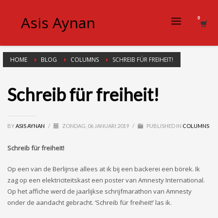
Asis Aynan
HOME
BLOG
COLUMNS
SCHREIB FÜR FREIHEIT!
Schreib für freiheit!
BY
ASIS AYNAN
/
ZONDAG, 06 JANUARI 2019
/
PUBLISHED IN
COLUMNS
Schreib für freiheit!
Op een van de Berlijnse allees at ik bij een backerei een börek. Ik
zag op een elektriciteitskast een poster van Amnesty International.
Op het affiche werd de jaarlijkse schrijfmarathon van Amnesty
onder de aandacht gebracht. ‘Schreib für freiheit!’ las ik.