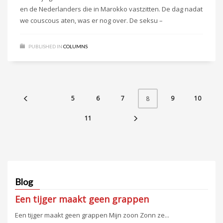
en de Nederlanders die in Marokko vastzitten. De dag nadat
we couscous aten, was er nog over. De seksu –
PUBLISHED IN
COLUMNS
5
6
7
9
10
8
11
Blog
Een tijger maakt geen grappen
Een tijger maakt geen grappen Mijn zoon Zonn ze...