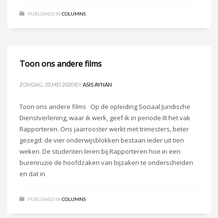
PUBLISHED IN
COLUMNS
Toon ons andere films
ZONDAG, 03 MEI 2020
BY
ASIS AYNAN
Toon ons andere films Op de opleiding Sociaal Juridische
Dienstverlening, waar ik werk, geef ik in periode III het vak
Rapporteren. Ons jaarrooster werkt met trimesters, beter
gezegd: de vier onderwijsblokken bestaan ieder uit tien
weken. De studenten leren bij Rapporteren hoe in een
burenruzie de hoofdzaken van bijzaken te onderscheiden
en dat in
PUBLISHED IN
COLUMNS