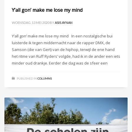
Y’all gon’ make me lose my mind
WOENSDAG, 13 MEI 2020
BY
ASIS AYNAN
Y’all gon’ make me lose my mind In een nostalgische bui
luisterde ik tegen middernacht naar de rapper DMX, de
Samson (die van Gert) van de hiphop, terwijl de ene hand
het ritme van Ruff Ryders’ volgde, had ik in de ander een iets
minder oud drankje. Eerder die dag was de sfeer een
PUBLISHED IN
COLUMNS