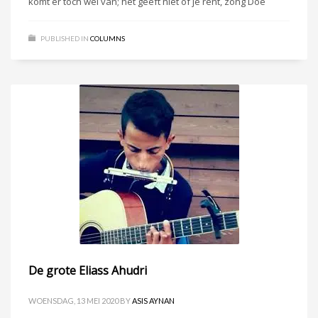
komt er toch wel van; het geeft niet of je rent, zong Doe
PUBLISHED IN
COLUMNS
De grote Eliass Ahudri
WOENSDAG, 13 MEI 2020
BY
ASIS AYNAN